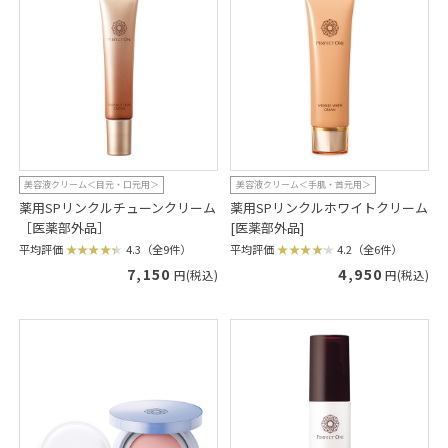
美容液クリーム＜目元・口元用＞
美容液クリーム＜手肌・首元用＞
薬用SPリンクルチューンクリーム
薬用SPリンクルホワイトクリーム
［医薬部外品］
[医薬部外品]
平均評価
4.3（全9件）
平均評価
4.2（全6件）
7,150
4,950
円(税込)
円(税込)