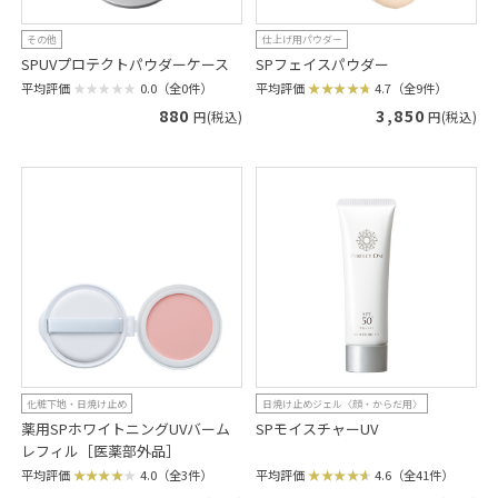
その他
仕上げ用パウダー
SPUVプロテクトパウダーケース
SPフェイスパウダー
平均評価
0.0（全0件）
平均評価
4.7（全9件）
880
3,850
円(税込)
円(税込)
化粧下地・日焼け止め
日焼け止めジェル〈顔・からだ用〉
薬用SPホワイトニングUVバーム
SPモイスチャーUV
レフィル［医薬部外品］
平均評価
4.6（全41件）
平均評価
4.0（全3件）