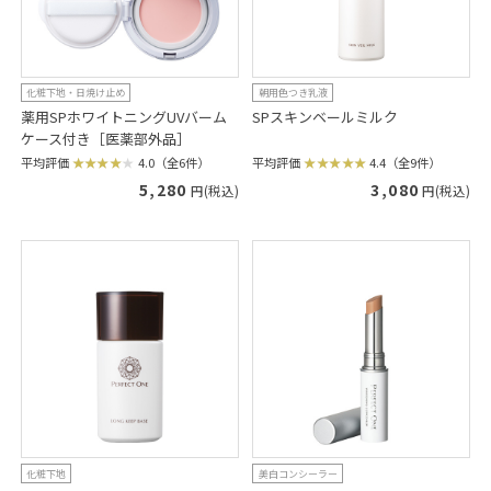
化粧下地・日焼け止め
朝用色つき乳液
薬用SPホワイトニングUVバーム
SPスキンベールミルク
ケース付き［医薬部外品］
平均評価
4.4（全9件）
平均評価
4.0（全6件）
3,080
5,280
円(税込)
円(税込)
化粧下地
美白コンシーラー