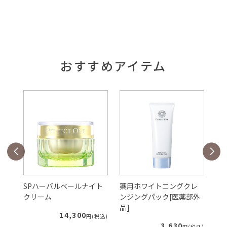
おすすめアイテム
ェ
SPハーバルベールナイト
薬用ホワイトニングクレ
S
クリーム
ンジングパック[医薬部外
ー
品]
ィ
14,300
税込)
円(税込)
3,630
円(税込)