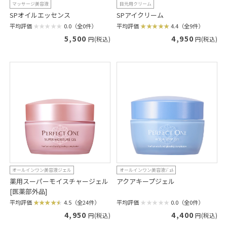
マッサージ美容液
目元用クリーム
SPオイルエッセンス
SPアイクリーム
平均評価
0.0（全0件）
平均評価
4.4（全9件）
5,500
4,950
円(税込)
円(税込)
オールインワン美容液ジェル
オールインワン美容液ｼﾞｪﾙ
薬用スーパーモイスチャージェル
アクアキープジェル
[医薬部外品]
平均評価
0.0（全0件）
平均評価
4.5（全24件）
4,400
4,950
円(税込)
円(税込)