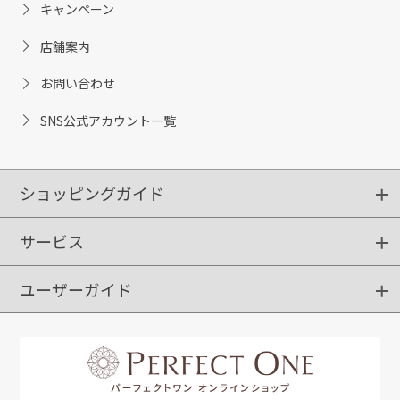
キャンペーン
店舗案内
お問い合わせ
SNS公式アカウント一覧
ショッピングガイド
サービス
ショッピングガイド
ご注文方法
送料・配送
クーポンご利用方法
お支払方法
返品・交換
ご利用推奨環境
ユーザーガイド
定期購入
ポイントサービス
お知らせメール
お客さまステージ
限定キャンペーン
はじめての方へ
利用規約
よくあるご質問