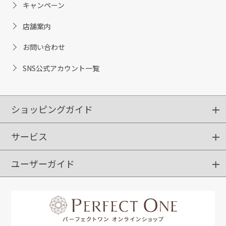
キャンペーン
店舗案内
お問い合わせ
SNS公式アカウント一覧
ショッピングガイド
サービス
ショッピングガイド
ご注文方法
送料・配送
クーポンご利用方法
お支払方法
返品・交換
ご利用推奨環境
ユーザーガイド
定期購入
ポイントサービス
お知らせメール
お客さまステージ
限定キャンペーン
はじめての方へ
利用規約
よくあるご質問