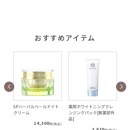
おすすめアイテム
ェ
SPハーバルベールナイト
薬用ホワイトニングクレ
S
クリーム
ンジングパック[医薬部外
ー
品]
ィ
14,300
税込)
円(税込)
3,630
円(税込)