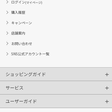
ログイン
(マイページ)
購入履歴
キャンペーン
店舗案内
お問い合わせ
SNS公式アカウント一覧
ショッピングガイド
サービス
ショッピングガイド
ご注文方法
送料・配送
クーポンご利用方法
お支払方法
返品・交換
ご利用推奨環境
ユーザーガイド
定期購入
ポイントサービス
お知らせメール
お客さまステージ
限定キャンペーン