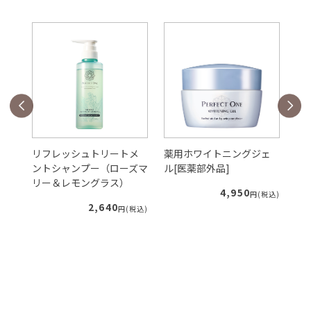
ダ
リフレッシュトリートメ
薬用ホワイトニングジェ
S
レフ
ントシャンプー（ローズマ
ル[医薬部外品]
ク
リー＆レモングラス）
4,950
円(税込)
2,640
税込)
円(税込)