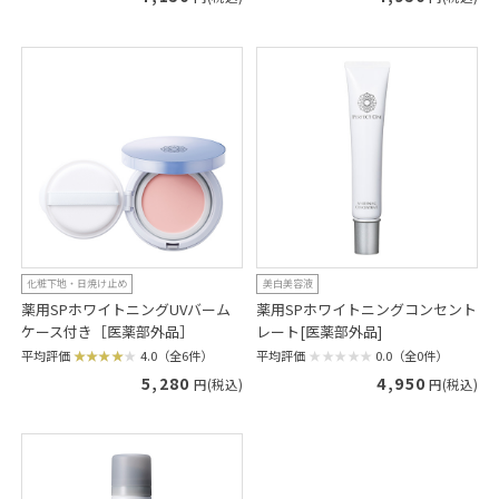
化粧下地・日焼け止め
美白美容液
薬用SPホワイトニングUVバーム
薬用SPホワイトニングコンセント
ケース付き［医薬部外品］
レート[医薬部外品]
平均評価
4.0（全6件）
平均評価
0.0（全0件）
5,280
4,950
円(税込)
円(税込)