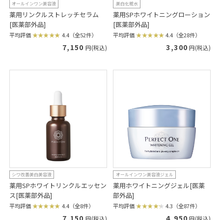
オールインワン美容液
美白化粧水
薬用リンクルストレッチセラム
薬用SPホワイトニングローション
[医薬部外品]
[医薬部外品]
平均評価
4.4（全52件）
平均評価
4.4（全28件）
7,150
3,300
円(税込)
円(税込)
シワ改善美白美容液
オールインワン美容液ジェル
薬用SPホワイトリンクルエッセン
薬用ホワイトニングジェル[医薬
ス[医薬部外品]
部外品]
平均評価
4.4（全8件）
平均評価
4.3（全87件）
7,150
4,950
円(税込)
円(税込)