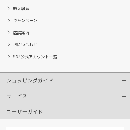
購入履歴
キャンペーン
店舗案内
お問い合わせ
SNS公式アカウント一覧
ショッピングガイド
サービス
ショッピングガイド
ご注文方法
送料・配送
クーポンご利用方法
お支払方法
返品・交換
ご利用推奨環境
ユーザーガイド
定期購入
ポイントサービス
お知らせメール
お客さまステージ
限定キャンペーン
はじめての方へ
利用規約
よくあるご質問