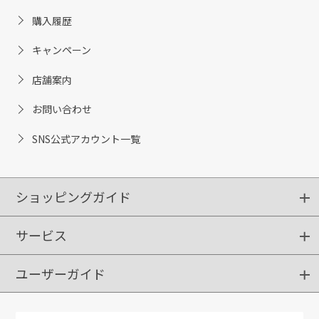
購入履歴
キャンペーン
店舗案内
お問い合わせ
SNS公式アカウント一覧
ショッピングガイド
サービス
ショッピングガイド
ご注文方法
送料・配送
クーポンご利用方法
お支払方法
返品・交換
ご利用推奨環境
ユーザーガイド
定期購入
ポイントサービス
お知らせメール
お客さまステージ
限定キャンペーン
はじめての方へ
利用規約
よくあるご質問