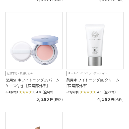
化粧下地・日焼け止め
オールインワンファンデーション
薬用SPホワイトニングUVバーム
薬用ホワイトニングBBクリーム
ケース付き［医薬部外品］
[医薬部外品]
平均評価
4.0（全6件）
平均評価
4.6（全22件）
5,280
4,180
円(税込)
円(税込)