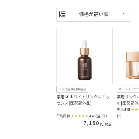
シワ改善美白美容液
オールインワ
薬用SPホワイトリンクルエッ
薬用リンク
センス[医薬部外品]
ル[医薬部外
平均評価
平均評価
4.4（全8件）
件）
7,150
円(税込)