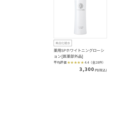
美白化粧水
薬用SPホワイトニングローシ
ョン[医薬部外品]
平均評価
4.4（全28件）
3,300
円(税込)