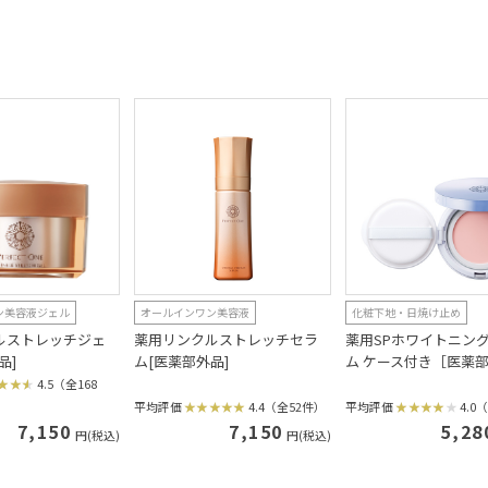
ン美容液ジェル
オールインワン美容液
化粧下地・日焼け止め
ルストレッチジェ
薬用リンクルストレッチセラ
薬用SPホワイトニング
品]
ム[医薬部外品]
ム ケース付き［医薬
4.5（全168
平均評価
4.4（全52件）
平均評価
4.0
7,150
7,150
5,28
円(税込)
円(税込)