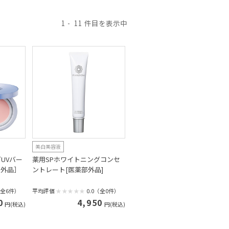
1
11
美白美容液
UVバー
薬用SPホワイトニングコンセ
部外品］
ントレート[医薬部外品]
（全6件）
平均評価
0.0（全0件）
0
4,950
円(税込)
円(税込)