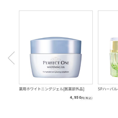
プー（ロ
薬用ホワイトニングジェル[医薬部外品]
SPハーバ
4,950
円(税込)
40
円(税込)