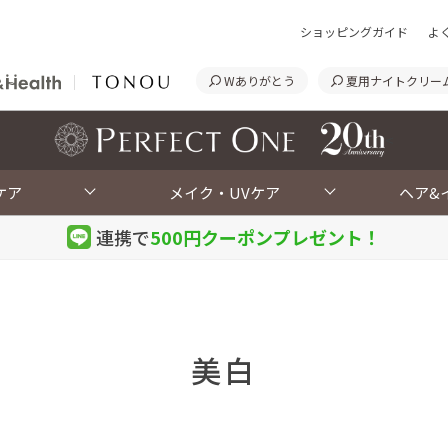
ショッピングガイド
よ
Wありがとう
夏用ナイトクリー
<
ケア
メイク・UVケア
ヘア&
連携で
500円クーポン
プレゼント！
美白