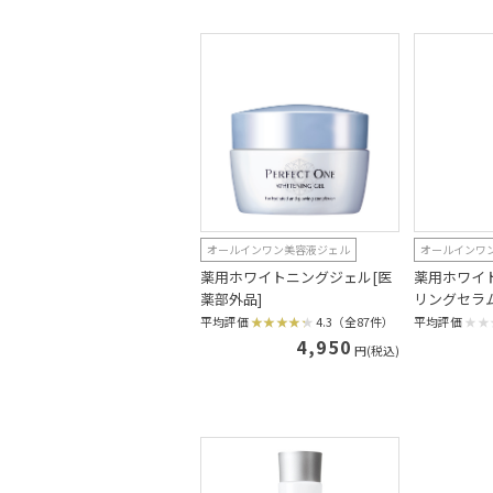
オールインワン美容液ジェル
オールインワ
薬用ホワイトニングジェル[医
薬用ホワイ
薬部外品]
リングセラ
平均評価
4.3（全87件）
平均評価
4,950
円(税込)