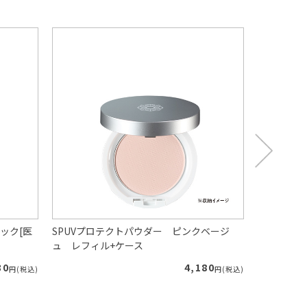
ック[医
SPUVプロテクトパウダー ピンクベージ
リフレッシ
ュ レフィル+ケース
ーズマリー
30
4,180
円(税込)
円(税込)