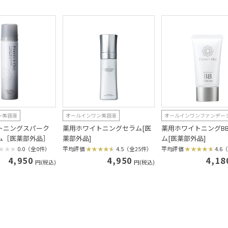
ン美容液
オールインワン美容液
オールインワンファンデー
トニングスパーク
薬用ホワイトニングセラム[医
薬用ホワイトニングB
ム［医薬部外品］
薬部外品]
ム[医薬部外品]
0.0（全0件）
平均評価
4.5（全25件）
平均評価
4.6
4,950
4,950
4,18
円(税込)
円(税込)