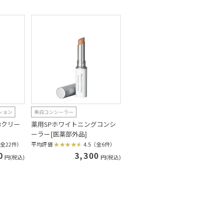
ション
美白コンシーラー
Bクリー
薬用SPホワイトニングコンシ
ーラー[医薬部外品]
（全22件）
平均評価
4.5（全6件）
0
3,300
円(税込)
円(税込)