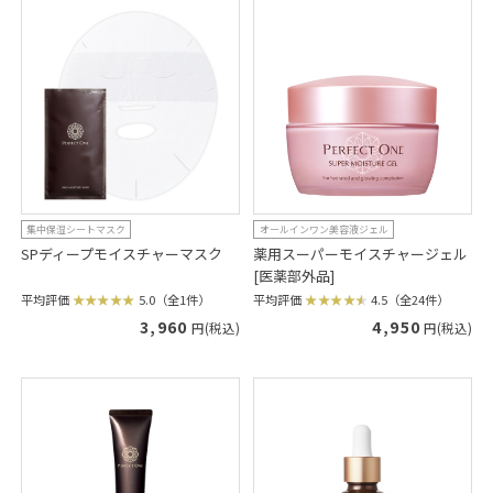
集中保湿シートマスク
オールインワン美容液ジェル
SPディープモイスチャーマスク
薬用スーパーモイスチャージェル
[医薬部外品]
平均評価
5.0（全1件）
平均評価
4.5（全24件）
3,960
4,950
円(税込)
円(税込)