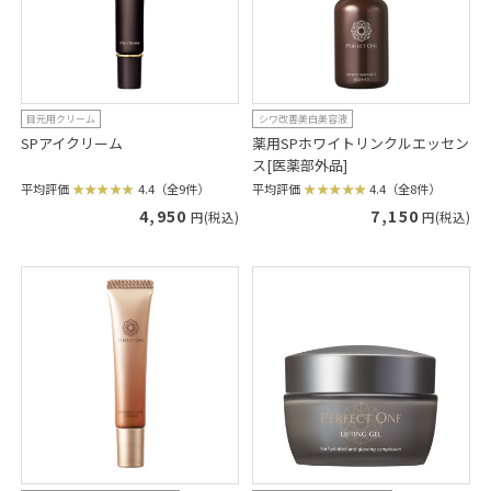
目元用クリーム
シワ改善美白美容液
SPアイクリーム
薬用SPホワイトリンクルエッセン
ス[医薬部外品]
平均評価
4.4（全9件）
平均評価
4.4（全8件）
4,950
7,150
円(税込)
円(税込)