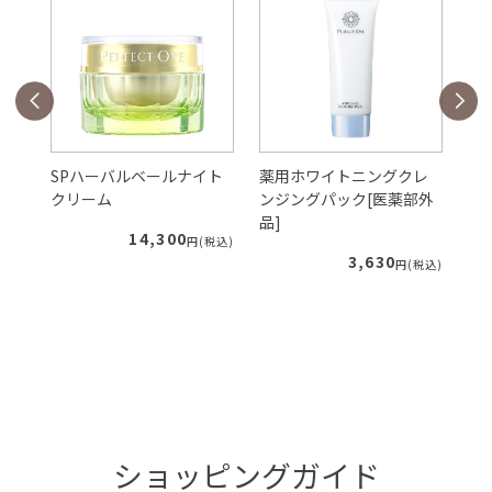
ェ
SPハーバルベールナイト
薬用ホワイトニングクレ
S
クリーム
ンジングパック[医薬部外
ー
品]
ィ
14,300
税込)
円(税込)
3,630
円(税込)
ショッピングガイド