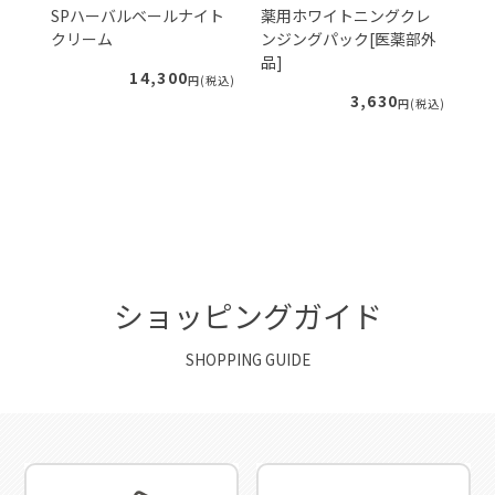
ェ
SPハーバルベールナイト
薬用ホワイトニングクレ
S
クリーム
ンジングパック[医薬部外
ー
品]
ィ
14,300
税込)
円(税込)
3,630
円(税込)
ショッピングガイド
SHOPPING GUIDE