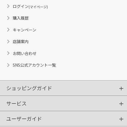
ログイン
(マイページ)
購入履歴
キャンペーン
店舗案内
お問い合わせ
SNS公式アカウント一覧
ショッピングガイド
サービス
ショッピングガイド
ご注文方法
送料・配送
クーポンご利用方法
お支払方法
返品・交換
ご利用推奨環境
ユーザーガイド
定期購入
ポイントサービス
お知らせメール
お客さまステージ
限定キャンペーン