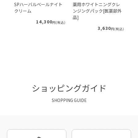
ェ
SPハーバルベールナイト
薬用ホワイトニングクレ
S
クリーム
ンジングパック[医薬部外
ー
品]
ィ
14,300
税込)
円(税込)
3,630
円(税込)
ショッピングガイド
SHOPPING GUIDE