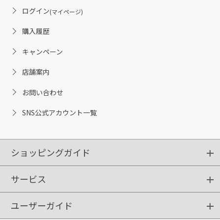
ログイン
(マイページ)
購入履歴
キャンペーン
店舗案内
お問い合わせ
SNS公式アカウント一覧
ショッピングガイド
サービス
ショッピングガイド
ご注文方法
送料・配送
クーポンご利用方法
お支払方法
返品・交換
ご利用推奨環境
ユーザーガイド
定期購入
ポイントサービス
お知らせメール
お客さまステージ
限定キャンペーン