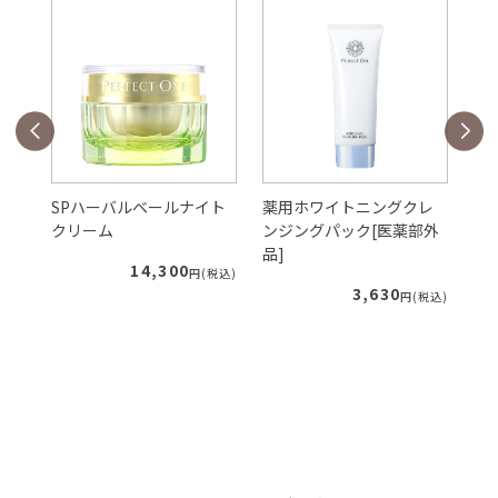
ェ
SPハーバルベールナイト
薬用ホワイトニングクレ
S
クリーム
ンジングパック[医薬部外
ー
品]
ィ
14,300
税込)
円(税込)
3,630
円(税込)