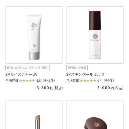
日焼け止めジェル〈顔・からだ用〉
朝用色つき乳液
SPモイスチャーUV
SPスキンベールミルク
平均評価
4.6（全41件）
平均評価
4.4（全9件）
3,300
3,080
円(税込)
円(税込)