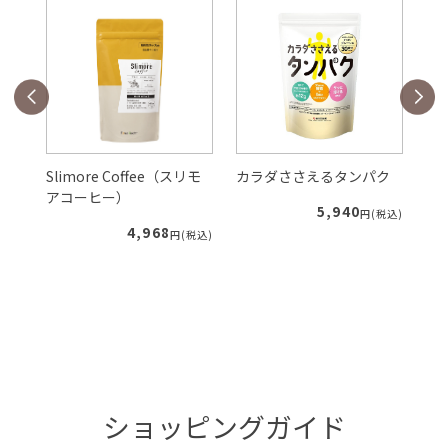
Slimore Coffee（スリモ
カラダささえるタンパク
ル
アコーヒー）
5,940
税込)
円(税込)
4,968
円(税込)
ショッピングガイド