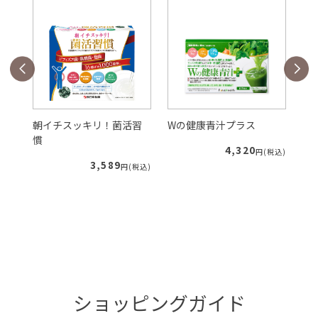
朝イチスッキリ！菌活習
Wの健康青汁プラス
Sl
慣
ア
4,320
税込)
円(税込)
3,589
円(税込)
ショッピングガイド