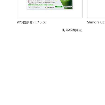
Wの健康青汁プラス
Slimore
89
4,320
円(税込)
円(税込)