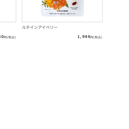
ルテインアイベリー
朝イチスッ
40
1,944
円(税込)
円(税込)