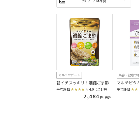
マルチサポート
美容・健康サ
朝イチスッキリ！濃縮ごま酢
マルチビタ
平均評価
4.0（全1件）
平均評価
2,484
円(税込)