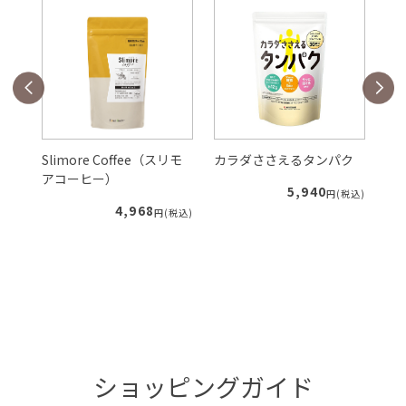
Slimore Coffee（スリモ
カラダささえるタンパク
ル
アコーヒー）
5,940
税込)
円(税込)
4,968
円(税込)
ショッピングガイド