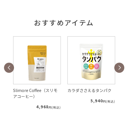
おすすめアイテム
Slimore Coffee（スリモ
カラダささえるタンパク
ル
アコーヒー）
5,940
税込)
円(税込)
4,968
円(税込)