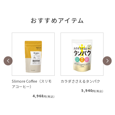
おすすめアイテム
Slimore Coffee（スリモ
カラダささえるタンパク
ル
アコーヒー）
5,940
税込)
円(税込)
4,968
円(税込)