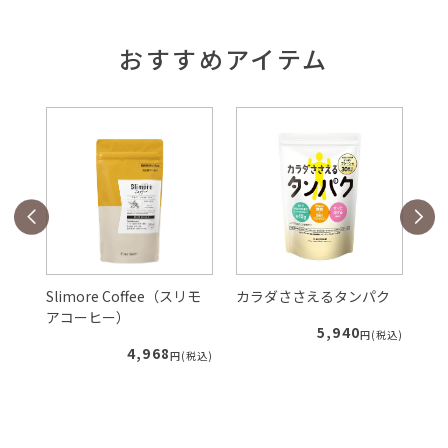
おすすめアイテム
Slimore Coffee（スリモ
カラダささえるタンパク
ル
アコーヒー）
5,940
税込)
円(税込)
4,968
円(税込)