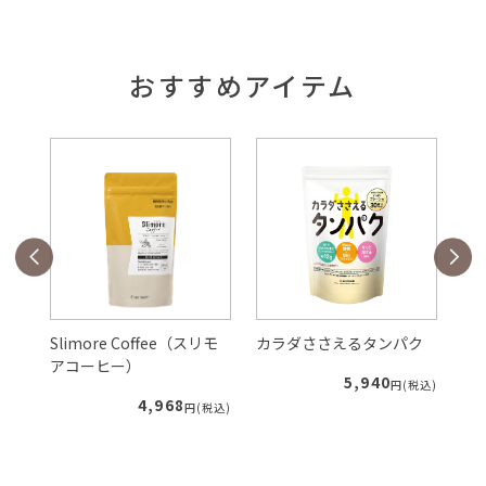
おすすめアイテム
Slimore Coffee（スリモ
カラダささえるタンパク
ル
アコーヒー）
5,940
税込)
円(税込)
4,968
円(税込)