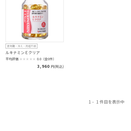
更年期・冷え・月経不順
ルキナミンＥクリア
平均評価
0.0（全0件）
3,960
円(税込)
1
1