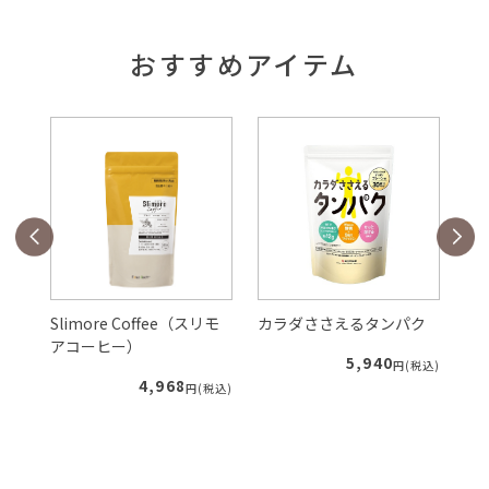
おすすめアイテム
Slimore Coffee（スリモ
カラダささえるタンパク
ル
アコーヒー）
5,940
税込)
円(税込)
4,968
円(税込)