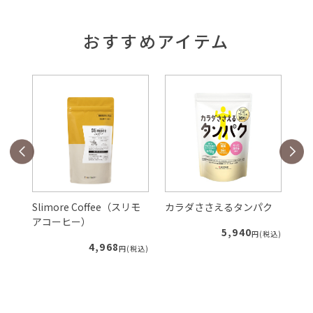
おすすめアイテム
Slimore Coffee（スリモ
カラダささえるタンパク
ル
アコーヒー）
5,940
税込)
円(税込)
4,968
円(税込)