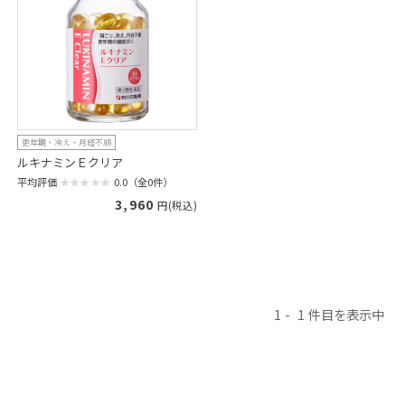
更年期・冷え・月経不順
ルキナミンＥクリア
平均評価
0.0（全0件）
3,960
円(税込)
1
1