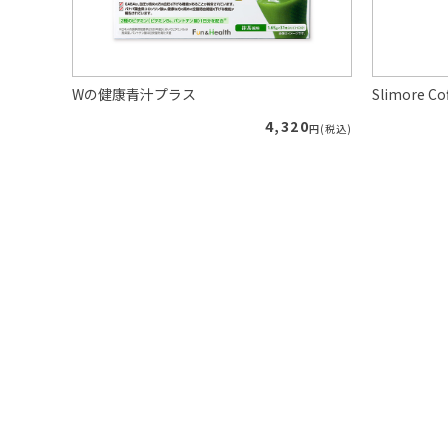
Wの健康青汁プラス
Slimore
89
4,320
円(税込)
円(税込)