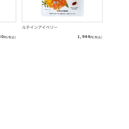
ルテインアイベリー
朝イチスッ
40
1,944
円(税込)
円(税込)