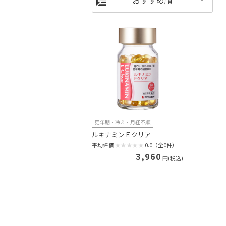
更年期・冷え・月経不順
ルキナミンＥクリア
平均評価
0.0（全0件）
3,960
円(税込)