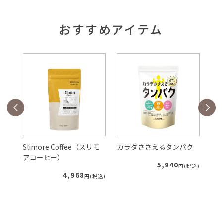
おすすめアイテム
Slimore Coffee（スリモ
カラダささえるタンパク
ル
アコーヒー）
5,940
税込)
円(税込)
4,968
円(税込)