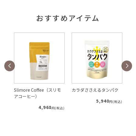
おすすめアイテム
Slimore Coffee（スリモ
カラダささえるタンパク
ル
アコーヒー）
5,940
税込)
円(税込)
4,968
円(税込)