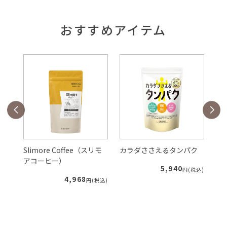
おすすめアイテム
Slimore Coffee（スリモ
カラダささえるタンパク
ル
アコーヒー）
5,940
税込)
円(税込)
4,968
円(税込)