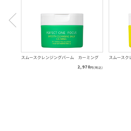
り
スムースクレンジングバーム カーミング
スムースク
40
2,970
円(税込)
円(税込)