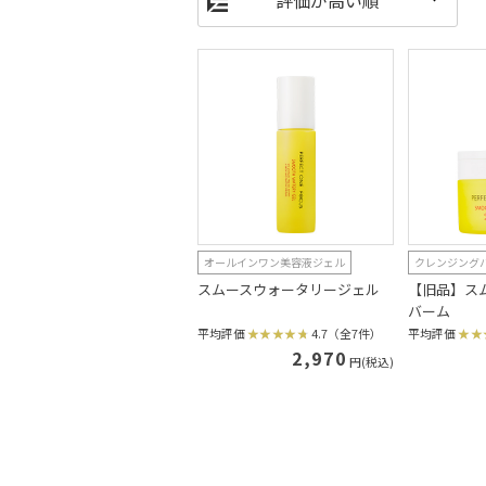
オールインワン美容液ジェル
クレンジング
スムースウォータリージェル
【旧品】ス
バーム
平均評価
4.7（全7件）
平均評価
2,970
円(税込)