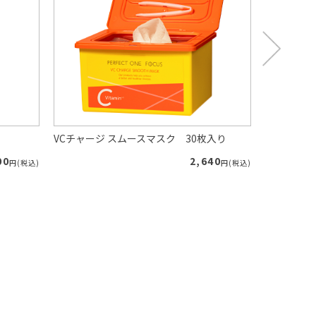
VCチャージ スムースマスク 30枚入り
VCチャージ
00
2,640
円(税込)
円(税込)