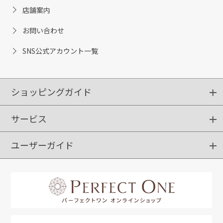
店舗案内
お問い合わせ
SNS公式アカウント一覧
ショッピングガイド
サービス
ショッピングガイド
ご注文方法
送料・配送
クーポンご利用方法
お支払方法
返品・交換
ご利用推奨環境
ユーザーガイド
定期購入
ポイントサービス
お知らせメール
お客さまステージ
限定キャンペーン
はじめての方へ
利用規約
よくあるご質問