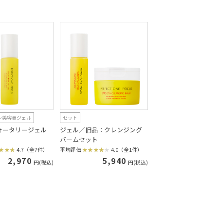
ン美容液ジェル
セット
ォータリージェル
ジェル／旧品：クレンジング
バームセット
4.7（全7件）
平均評価
4.0（全1件）
2,970
5,940
円(税込)
円(税込)