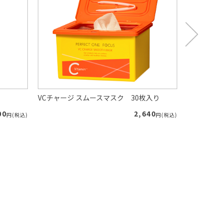
VCチャージ スムースマスク 30枚入り
VCチャージ
00
2,640
円(税込)
円(税込)