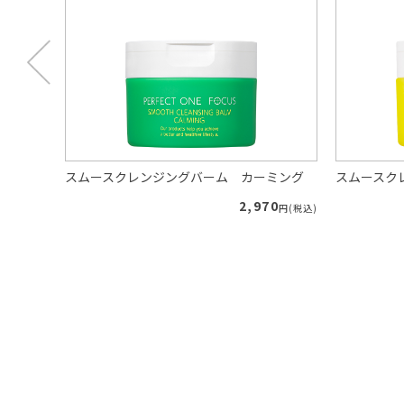
り
スムースクレンジングバーム カーミング
スムースク
40
2,970
円(税込)
円(税込)