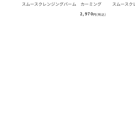
り
スムースクレンジングバーム カーミング
スムースク
40
2,970
円(税込)
円(税込)