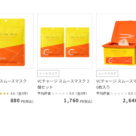
シートマスク
シートマスク
 スムースマスク
VCチャージ スムースマスク 2
VCチャージ スムース
個セット
0枚入り
4.6（全5件）
平均評価
0.0（全0件）
平均評価
0.0
880
1,760
2,64
円(税込)
円(税込)