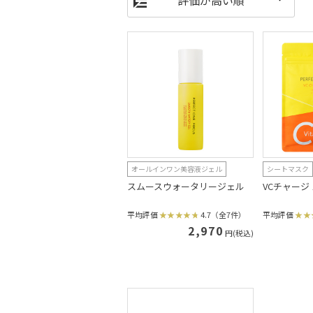
オールインワン美容液ジェル
シートマスク
スムースウォータリージェル
VCチャージ
平均評価
4.7（全7件）
平均評価
2,970
円(税込)