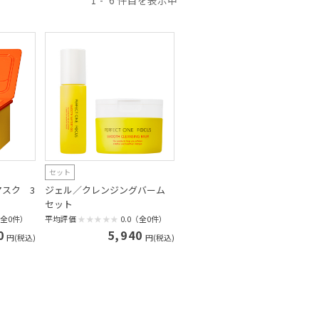
1
6
セット
マスク 3
ジェル／クレンジングバーム
セット
（全0件）
平均評価
0.0（全0件）
0
5,940
円(税込)
円(税込)