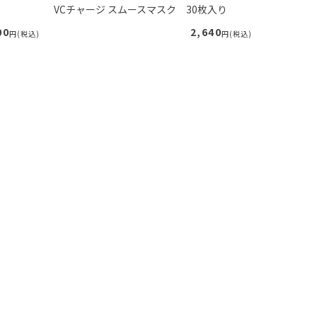
VCチャージ スムースマスク 30枚入り
VCチャージ
00
2,640
円(税込)
円(税込)