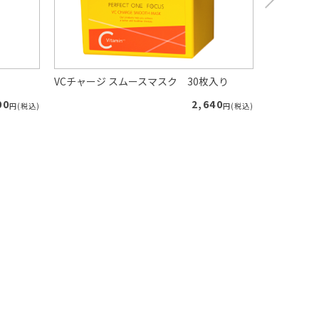
VCチャージ スムースマスク 30枚入り
VCチャージ
00
2,640
円(税込)
円(税込)