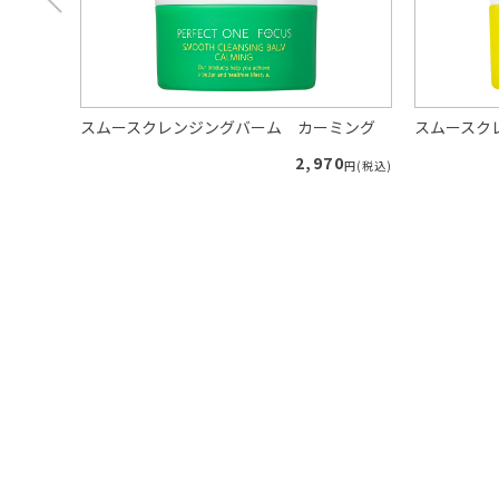
り
スムースクレンジングバーム カーミング
スムースク
40
2,970
円(税込)
円(税込)