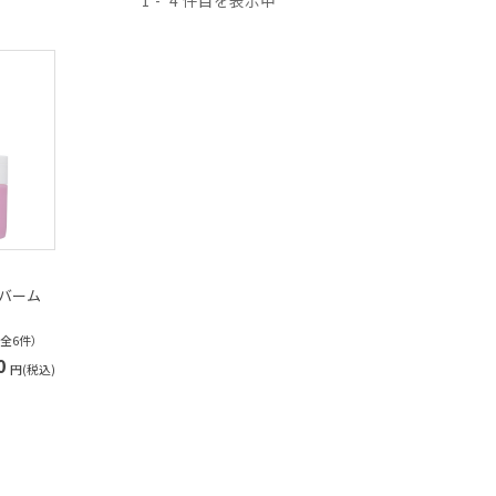
1
4
グバーム
（全6件）
0
円(税込)