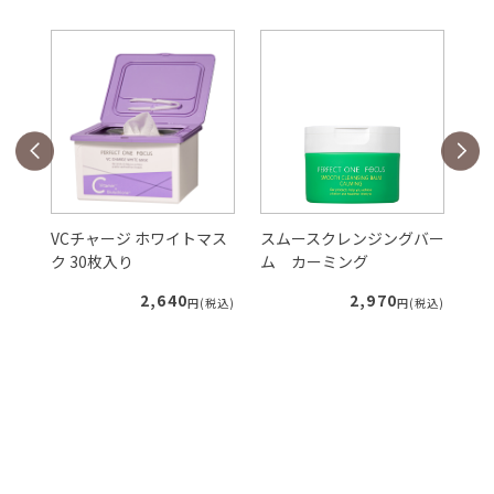
マス
VCチャージ ホワイトマス
スムースクレンジングバー
ス
ク 30枚入り
ム カーミング
ム
2,640
2,970
税込)
円(税込)
円(税込)