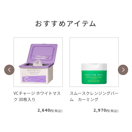
おすすめアイテム
マス
VCチャージ ホワイトマス
スムースクレンジングバー
ス
ク 30枚入り
ム カーミング
ム
2,640
2,970
税込)
円(税込)
円(税込)