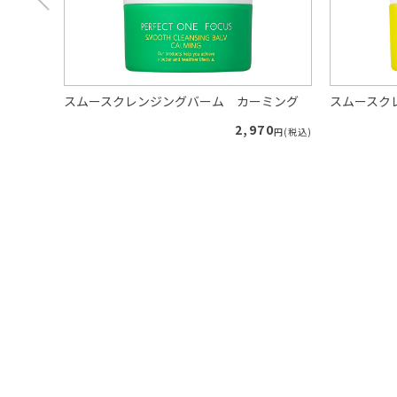
り
スムースクレンジングバーム カーミング
スムースク
40
2,970
円(税込)
円(税込)