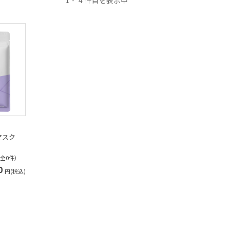
1
4
マスク
（全0件）
0
円(税込)