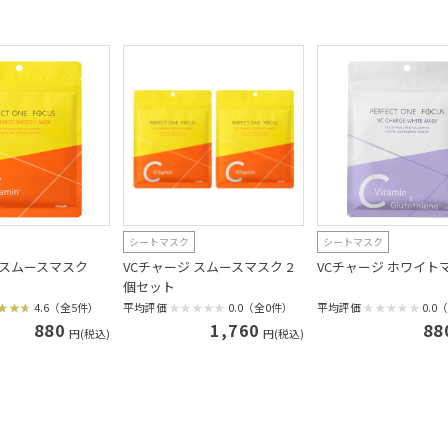
シートマスク
シートマスク
 スムースマスク
VCチャージ スムースマスク 2
VCチャージ ホワイト
個セット
4.6（全5件）
平均評価
0.0（全0件）
平均評価
0.0
880
1,760
88
円(税込)
円(税込)