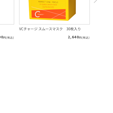
VCチャージ スムースマスク 30枚入り
VCチャージ
00
2,640
円(税込)
円(税込)