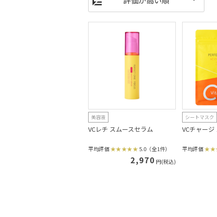
美容液
シートマスク
VCレチ スムースセラム
VCチャージ
平均評価
5.0（全1件）
平均評価
2,970
円(税込)