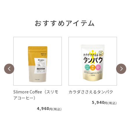
おすすめアイテム
Slimore Coffee（スリモ
カラダささえるタンパク
ル
アコーヒー）
5,940
税込)
円(税込)
4,968
円(税込)