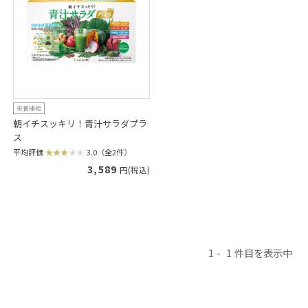
栄養補給
朝イチスッキリ！青汁サラダプラ
ス
平均評価
3.0（全2件）
3,589
円(税込)
1
1