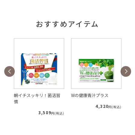
おすすめアイテム
朝イチスッキリ！菌活習
Wの健康青汁プラス
Sl
慣
ア
4,320
税込)
円(税込)
3,589
円(税込)