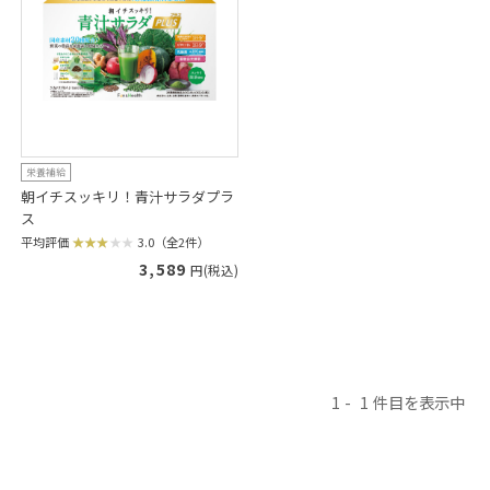
栄養補給
朝イチスッキリ！青汁サラダプラ
ス
平均評価
3.0（全2件）
3,589
円(税込)
1
1