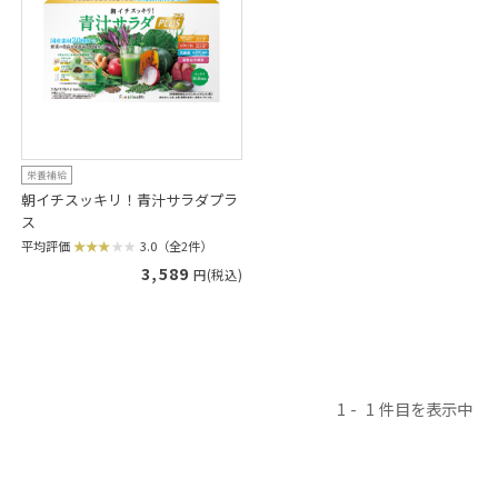
栄養補給
朝イチスッキリ！青汁サラダプラ
ス
平均評価
3.0（全2件）
3,589
円(税込)
1
1