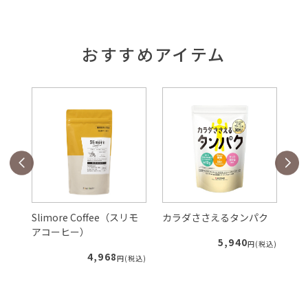
おすすめアイテム
Slimore Coffee（スリモ
カラダささえるタンパク
ル
アコーヒー）
5,940
税込)
円(税込)
4,968
円(税込)