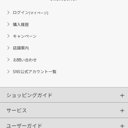
ログイン
(マイページ)
購入履歴
キャンペーン
店舗案内
お問い合わせ
SNS公式アカウント一覧
ショッピングガイド
サービス
ショッピングガイド
ご注文方法
送料・配送
クーポンご利用方法
お支払方法
返品・交換
ご利用推奨環境
ユーザーガイド
定期購入
ポイントサービス
お知らせメール
お客さまステージ
限定キャンペーン