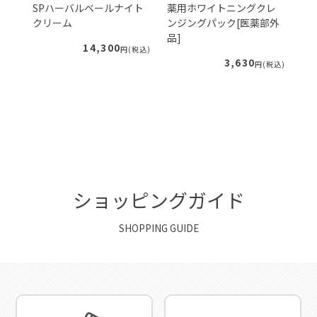
ェ
SPハーバルベールナイト
薬用ホワイトニングクレ
S
クリーム
ンジングパック[医薬部外
ー
品]
ィ
14,300
税込)
円(税込)
3,630
円(税込)
ショッピングガイド
SHOPPING GUIDE