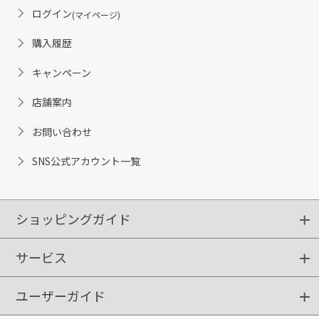
ログイン
(マイページ)
購入履歴
キャンペーン
店舗案内
お問い合わせ
SNS公式アカウント一覧
ショッピングガイド
サービス
ショッピングガイド
ご注文方法
送料・配送
クーポンご利用方法
お支払方法
返品・交換
ご利用推奨環境
ユーザーガイド
定期購入
ポイントサービス
お知らせメール
お客さまステージ
限定キャンペーン