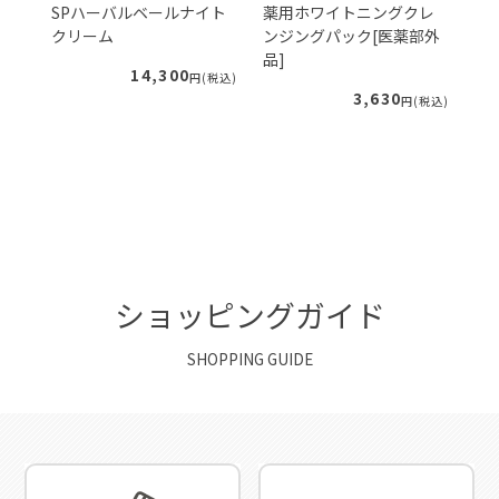
ェ
SPハーバルベールナイト
薬用ホワイトニングクレ
S
クリーム
ンジングパック[医薬部外
ー
品]
ィ
14,300
税込)
円(税込)
3,630
円(税込)
ショッピングガイド
SHOPPING GUIDE