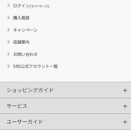
ログイン
(マイページ)
購入履歴
キャンペーン
店舗案内
お問い合わせ
SNS公式アカウント一覧
ショッピングガイド
サービス
ショッピングガイド
ご注文方法
送料・配送
クーポンご利用方法
お支払方法
返品・交換
ご利用推奨環境
ユーザーガイド
定期購入
ポイントサービス
お知らせメール
お客さまステージ
限定キャンペーン