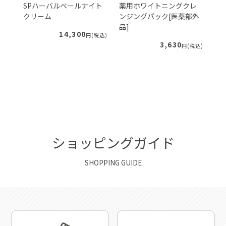
ェ
SPハーバルベールナイト
薬用ホワイトニングクレ
S
クリーム
ンジングパック[医薬部外
ー
品]
ィ
14,300
税込)
円(税込)
3,630
円(税込)
ショッピングガイド
SHOPPING GUIDE