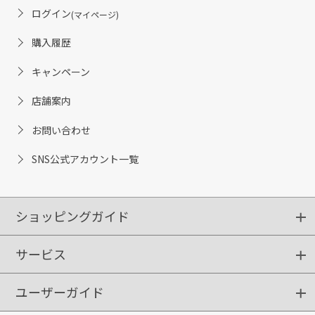
ログイン
(マイページ)
購入履歴
キャンペーン
店舗案内
お問い合わせ
SNS公式アカウント一覧
ショッピングガイド
サービス
ショッピングガイド
ご注文方法
送料・配送
クーポンご利用方法
お支払方法
返品・交換
ご利用推奨環境
ユーザーガイド
定期購入
ポイントサービス
お知らせメール
お客さまステージ
限定キャンペーン