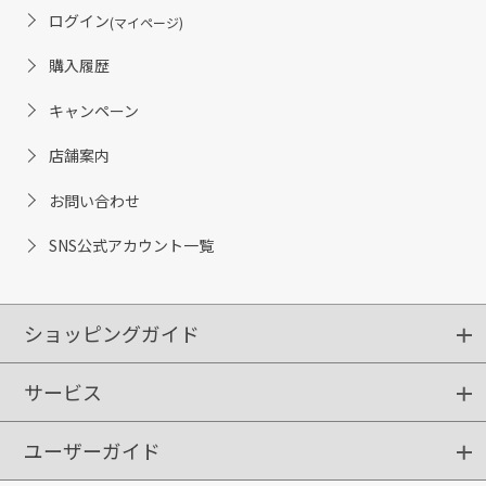
ログイン
(マイページ)
購入履歴
キャンペーン
店舗案内
お問い合わせ
SNS公式アカウント一覧
ショッピングガイド
サービス
ショッピングガイド
ご注文方法
送料・配送
クーポンご利用方法
お支払方法
返品・交換
ご利用推奨環境
ユーザーガイド
定期購入
ポイントサービス
お知らせメール
お客さまステージ
限定キャンペーン