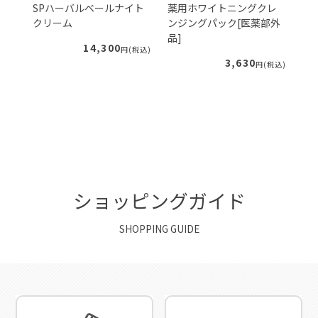
ェ
SPハーバルベールナイト
薬用ホワイトニングクレ
S
クリーム
ンジングパック[医薬部外
ー
品]
ィ
14,300
税込)
円(税込)
3,630
円(税込)
ショッピングガイド
SHOPPING GUIDE