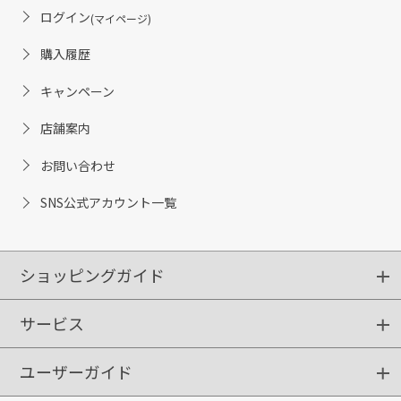
ログイン
(マイページ)
購入履歴
キャンペーン
店舗案内
お問い合わせ
SNS公式アカウント一覧
ショッピングガイド
サービス
ショッピングガイド
ご注文方法
送料・配送
クーポンご利用方法
お支払方法
返品・交換
ご利用推奨環境
ユーザーガイド
定期購入
ポイントサービス
お知らせメール
お客さまステージ
限定キャンペーン