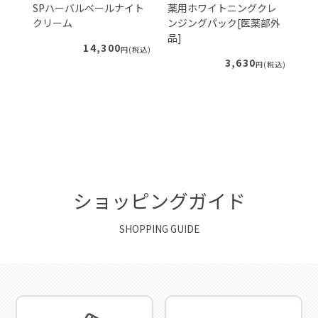
ェ
SPハーバルベールナイト
薬用ホワイトニングクレ
S
クリーム
ンジングパック[医薬部外
ー
品]
ィ
14,300
税込)
円(税込)
3,630
円(税込)
ショッピングガイド
SHOPPING GUIDE