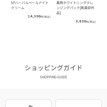
ェ
SPハーバルベールナイト
薬用ホワイトニングクレ
S
クリーム
ンジングパック[医薬部外
ー
品]
ィ
14,300
税込)
円(税込)
3,630
円(税込)
ショッピングガイド
SHOPPING GUIDE