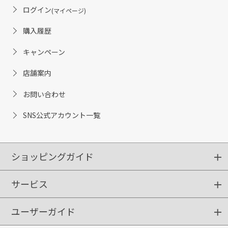
ログイン
(マイページ)
購入履歴
キャンペーン
店舗案内
お問い合わせ
SNS公式アカウント一覧
ショッピングガイド
サービス
ショッピングガイド
ご注文方法
送料・配送
クーポンご利用方法
お支払方法
返品・交換
ご利用推奨環境
ユーザーガイド
定期購入
ポイントサービス
お知らせメール
お客さまステージ
限定キャンペーン