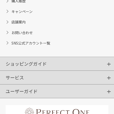
購入履歴
キャンペーン
店舗案内
お問い合わせ
SNS公式アカウント一覧
ショッピングガイド
サービス
ショッピングガイド
ご注文方法
送料・配送
クーポンご利用方法
お支払方法
返品・交換
ご利用推奨環境
ユーザーガイド
定期購入
ポイントサービス
お知らせメール
お客さまステージ
限定キャンペーン
はじめての方へ
利用規約
よくあるご質問