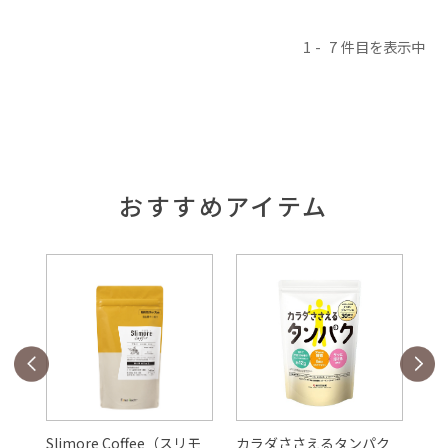
1
7
おすすめアイテム
Slimore Coffee（スリモ
カラダささえるタンパク
ル