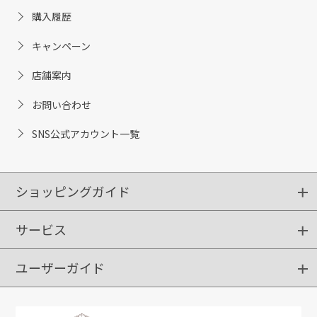
購入履歴
キャンペーン
店舗案内
お問い合わせ
SNS公式アカウント一覧
ショッピングガイド
サービス
ショッピングガイド
ご注文方法
送料・配送
クーポンご利用方法
お支払方法
返品・交換
ご利用推奨環境
ユーザーガイド
定期購入
ポイントサービス
お知らせメール
お客さまステージ
限定キャンペーン
はじめての方へ
利用規約
よくあるご質問