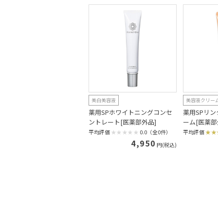
美白美容液
美容液クリー
薬用SPホワイトニングコンセ
薬用SPリ
ントレート[医薬部外品]
ーム[医薬部
平均評価
0.0（全0件）
平均評価
4,950
円(税込)