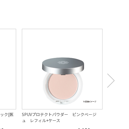
ック[医
SPUVプロテクトパウダー ピンクベージ
リフレッシ
ュ レフィル+ケース
ーズマリー