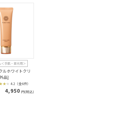
ム＜手肌・首元用＞
ンクルホワイトクリ
外品]
4.2（全6件）
4,950
円(税込)