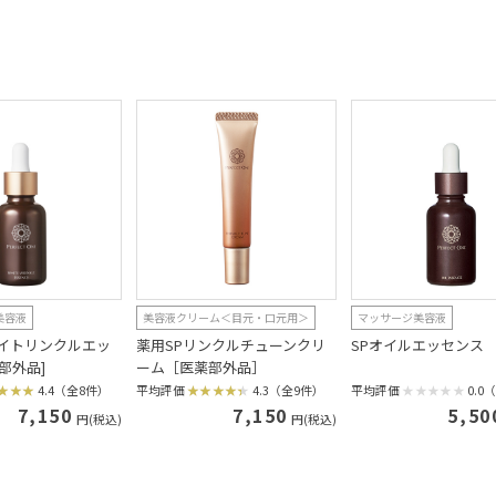
美容液
美容液クリーム＜目元・口元用＞
マッサージ美容液
ワイトリンクルエッ
薬用SPリンクルチューンクリ
SPオイルエッセンス
部外品]
ーム［医薬部外品］
4.4（全8件）
平均評価
4.3（全9件）
平均評価
0.0
7,150
7,150
5,50
円(税込)
円(税込)