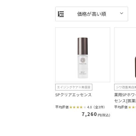
エイジングケア※美容液
シワ改善美白
SPクリアエッセンス
薬用SPホ
センス[医薬
平均評価
4.0（全3件）
平均評価
7,260
円(税込)