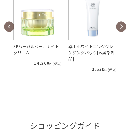
ェ
SPハーバルベールナイト
薬用ホワイトニングクレ
S
クリーム
ンジングパック[医薬部外
ー
品]
ィ
14,300
税込)
円(税込)
3,630
円(税込)
ショッピングガイド