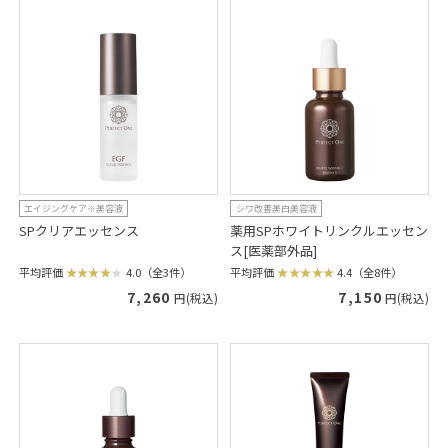
エイジングケア※美容液
シワ改善美白美容液
SPクリアエッセンス
薬用SPホワイトリンクルエッセン
ス[医薬部外品]
平均評価
4.0（全3件）
平均評価
4.4（全8件）
7,260
7,150
円(税込)
円(税込)