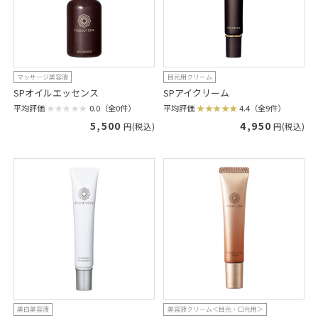
マッサージ美容液
目元用クリーム
SPオイルエッセンス
SPアイクリーム
平均評価
0.0（全0件）
平均評価
4.4（全9件）
5,500
4,950
円(税込)
円(税込)
美白美容液
美容液クリーム＜目元・口元用＞