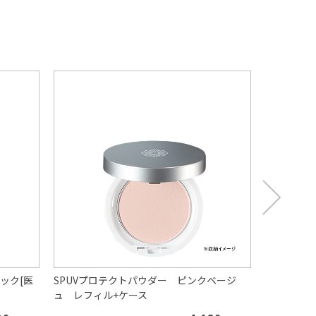
ック[医
SPUVプロテクトパウダー ピンクベージ
リフレッシ
ュ レフィル+ケース
ーズマリー