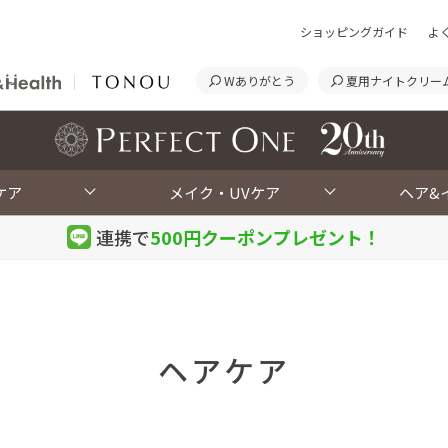
ショッピングガイド
よ
Wありがとう
夏用ナイトクリー
<
ケア
メイク・UVケア
ヘア&
連携で
500円クーポン
プレゼント！
ヘアケア