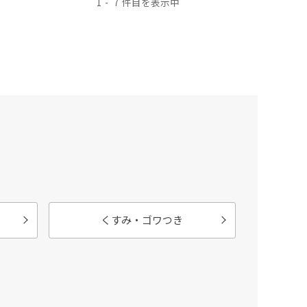
1
7
くすみ・ゴワつき