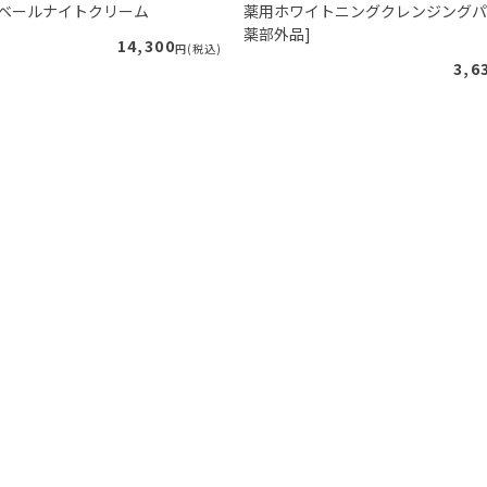
ルベールナイトクリーム
薬用ホワイトニングクレンジングパ
薬部外品]
14,300
円(税込)
3,6