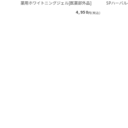
プー（ロ
薬用ホワイトニングジェル[医薬部外品]
SPハーバ
4,950
円(税込)
40
円(税込)