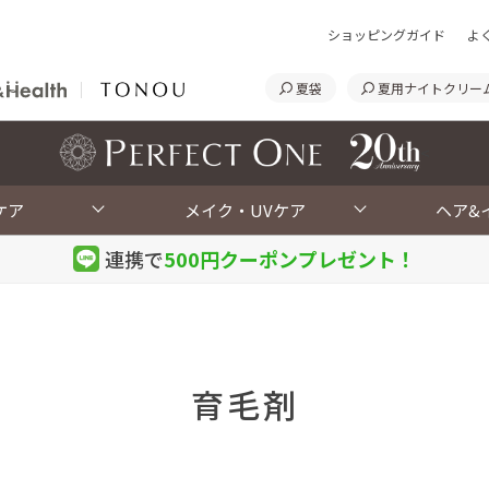
ショッピングガイド
よ
夏袋
夏用ナイトクリー
<
ケア
メイク・UVケア
ヘア&
連携で
500円クーポン
プレゼント！
育毛剤