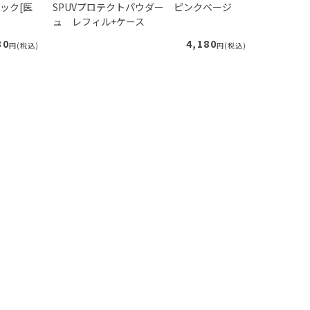
ック[医
SPUVプロテクトパウダー ピンクベージ
リフレッシ
ュ レフィル+ケース
ーズマリー
30
4,180
円(税込)
円(税込)